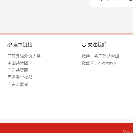
友情链接
关注我们
广东外语外贸大学
微博：@广外共青团
中国共青团
微信号：gwtwgfwx
广东共青团
团省委学校部
广东志愿者
Cop