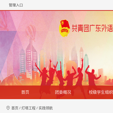
管理入口
首页
团委概况
校级学生组织
首页
/
灯塔工程
/
实践领航