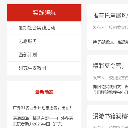
实践领航
推普托意展风
发布人：校团委宣
暑期社会实践活动
​ 学
志愿服务
持 冯凯欣文：赵凤
西部计划
精彩夏令营，
研究生支教团
发布人：校团委宣
向阳花实践团文：谢
最新动态
县田坪镇鹏程完小开
广外31名西部计划志愿者，出征！
漫游书籍润精
语通四海，情系东盟——广外多语
志愿者助力2026中国（广东…