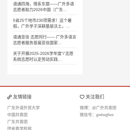
语通四海，情系东盟——广外多语
志愿者助力2026中国（广东…
5省25个地市230项需求！这个暑
假，广外学子深耕基层沃土，…
语通亚信 志愿同行—— 广外多语言
志愿者服务首届亚信国家…
关于开展2025-2026学年度“i”志愿
系统志愿时认定劳动实践…
友情链接
关注我们
广东外语外贸大学
微博：@广外共青团
中国共青团
微信号：gwtwgfwx
广东共青团
团省委学校部