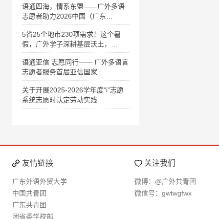
语通四海，情系东盟——广外多语
志愿者助力2026中国（广东…
5省25个地市230项需求！这个暑
假，广外学子深耕基层沃土，…
语通亚信 志愿同行—— 广外多语言
志愿者服务首届亚信国家…
关于开展2025-2026学年度“i”志愿
系统志愿时认定劳动实践…
友情链接
关注我们
广东外语外贸大学
微博：@广外共青团
中国共青团
微信号：gwtwgfwx
广东共青团
团省委学校部