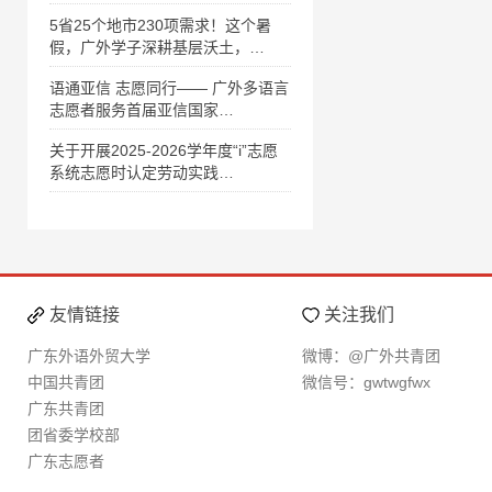
5省25个地市230项需求！这个暑
假，广外学子深耕基层沃土，…
语通亚信 志愿同行—— 广外多语言
志愿者服务首届亚信国家…
关于开展2025-2026学年度“i”志愿
系统志愿时认定劳动实践…
友情链接
关注我们
广东外语外贸大学
微博：@广外共青团
中国共青团
微信号：gwtwgfwx
广东共青团
团省委学校部
广东志愿者