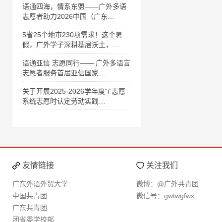
语通四海，情系东盟——广外多语
志愿者助力2026中国（广东…
5省25个地市230项需求！这个暑
假，广外学子深耕基层沃土，…
语通亚信 志愿同行—— 广外多语言
志愿者服务首届亚信国家…
关于开展2025-2026学年度“i”志愿
系统志愿时认定劳动实践…
友情链接
关注我们
广东外语外贸大学
微博：@广外共青团
中国共青团
微信号：gwtwgfwx
广东共青团
团省委学校部