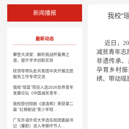
新闻播报
我校“
最新动态
近日
，
2
减贫青年志
攀登大讲堂：解析挑战杯备赛之
非遗传承、
道，提升学术创新实效
孕育乡村振
校领导带队赴共青团中央开展志愿
服务工作专项交流
绣
、带动瑶
我校“瑶篮”项目入选2026世界青年
发展论坛《中国减贫青年…
我校原创短剧《渡清辉》荣获第二
届 “红棉剧说”青少年短…
广东外语外贸大学选任校团委副书
记（兼职）进入考察环节人…