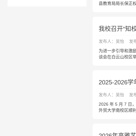
县教育局局长保正
我校召开“知校
发布人：吴怡
发布
为进一步引导和激励
谈会在白云山校区
2025-20
发布人：吴怡
发布
2026 年 5 月
外贸大学南校区顺利
2026年高