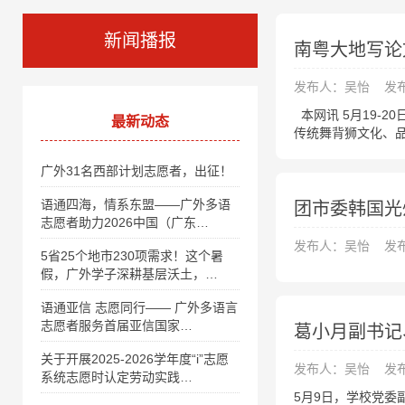
新闻播报
南粤大地写论
发布人：吴怡
发布
本网讯 5月19-
最新动态
传统舞背狮文化、
广外31名西部计划志愿者，出征！
语通四海，情系东盟——广外多语
团市委韩国光
志愿者助力2026中国（广东…
发布人：吴怡
发布
5省25个地市230项需求！这个暑
假，广外学子深耕基层沃土，…
语通亚信 志愿同行—— 广外多语言
志愿者服务首届亚信国家…
葛小月副书记
关于开展2025-2026学年度“i”志愿
发布人：吴怡
发布
系统志愿时认定劳动实践…
5月9日，学校党