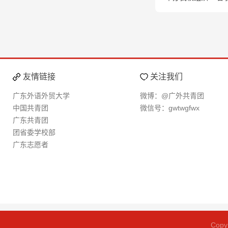
友情链接
关注我们
广东外语外贸大学
微博：@广外共青团
中国共青团
微信号：gwtwgfwx
广东共青团
团省委学校部
广东志愿者
Cop