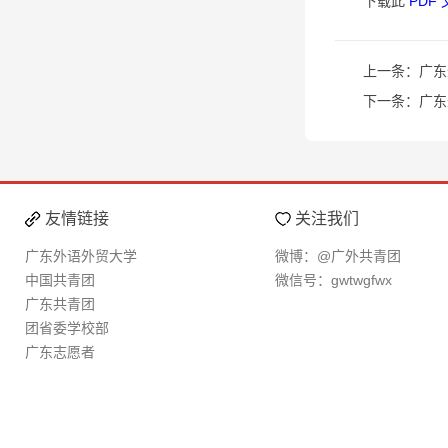
下载此
PDF
上一条：
广东
下一条：
广东
友情链接
关注我们
广东外语外贸大学
微博：@广外共青团
中国共青团
微信号：gwtwgfwx
广东共青团
团省委学校部
广东志愿者