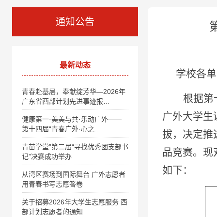
通知公告
最新动态
学校各单
青春赴基层，奉献绽芳华—2026年
根据第
广东省西部计划先进事迹报…
广外大学生
健康第一·美美与共·乐动广外——
第十四届“青春广外·心之…
拔，决定推
青苗学堂”第二届“寻找优秀团支部书
品竞赛。现
记”决赛成功举办
如下：
从湾区赛场到国际舞台 广外志愿者
用青春书写志愿答卷
关于招募2026年大学生志愿服务 西
部计划志愿者的通知