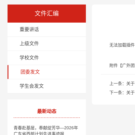
文件汇编
重要讲话
上级文件
无法加载插件
学校文件
附件【
广外团
团委发文
上一条：
关于
学生会发文
下一条：
关于
最新动态
青春赴基层，奉献绽芳华—2026年
广东省西部计划先进事迹报…