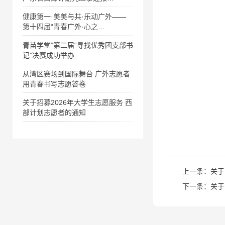
健康第一·美美与共·乐动广外——
第十四届“青春广外·心之…
青苗学堂”第二届“寻找优秀团支部书
记”决赛成功举办
从湾区赛场到国际舞台 广外志愿者
用青春书写志愿答卷
关于招募2026年大学生志愿服务 西
部计划志愿者的通知
上一条：
关于
下一条：
关于